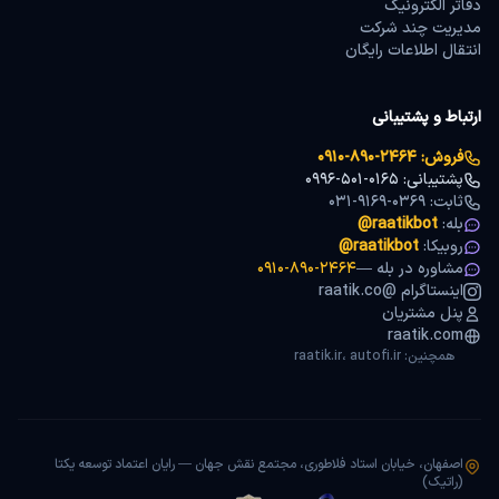
دفاتر الکترونیک
مدیریت چند شرکت
انتقال اطلاعات رایگان
ارتباط و پشتیبانی
فروش:
۰۹۱۰-۸۹۰-۲۴۶۴
پشتیبانی:
۰۹۹۶-۵۰۱-۰۱۶۵
ثابت:
۰۳۱-۹۱۶۹-۰۳۶۹
بله:
@raatikbot
روبیکا:
@raatikbot
مشاوره در بله —
۰۹۱۰-۸۹۰-۲۴۶۴
اینستاگرام @raatik.co
پنل مشتریان
raatik.com
همچنین: raatik.ir، autofi.ir
اصفهان، خیابان استاد فلاطوری، مجتمع نقش جهان — رایان اعتماد توسعه یکتا
(راتیک)